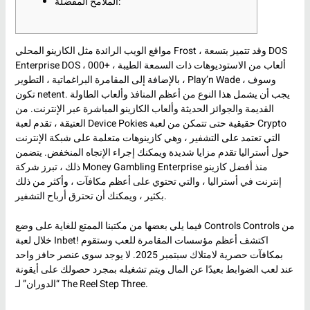
الملامح المفضلة:
مواقع الويب الرائدة مثل الكازينو المحلي Frost ، وقد تتميز بتسعة DOS
Enterprise DOS ، 000+ ألعاب من الاستوديوهات ذات السمعة الطيبة ،
بالإضافة إلى المقامرة البراغماتية ، التطوير ، Play’n Wade ، وسوف
تكون netent. يجب أن يشمل هذا النوع من أعظم المنافذ وألعاب الطاولة
القديمة والجوائز الحديثة وألعاب الكازينو المباشرة عبر الإنترنت.
من
العتيقة ، تقدم لعبة Device Pokies حقيقية حتى تتمكن من لعبة Crypto
التي تعتمد على التشفير ، وهي كازينوهات متعلمة على شبكة الإنترنت
حول أستراليا تقدم مزايا شديدة ويمكنك إجراء الإتجاه المنخفض. يتضمن
ذلك ، تبرز شركة Money Gambling Enterprise منذ أفضل كازينو
إنترنت في أستراليا ، والتي تحتوي على أعظم مكافآت ، وأكثر من ذلك
بكثير ، ويمكنك أن تحترق أرباح التشفير.
فيما يلي بعضها من مكتبنا الممتع للغاية على وضع Controls Controls من
خلال لعبة Inbet! اكتشف أعظم مؤسسات المقامرة للعب وستقوم
بمكافآت حصرية لامتلاك سبتمبر 2025. لا يوجد سوى عنصر حافز واحد
عند لعب الضوابط بعيدًا عن المال ويتم تشغيله بمجرد حصولك على أيقونة
“الدوران” لـ The Reel Step Three.