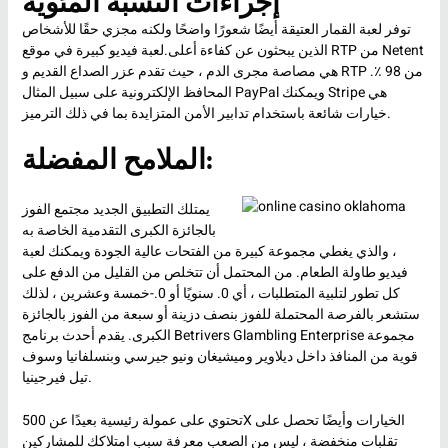
إجراءات النسبة المئوية
توفر لعبة القمار العتيقة أيضًا شعورًا واضحًا ولكنه مجزي حقًا للأشخاص
الذين يبحثون عن كفاءة أعلى.لعبة فيديو كبيرة في موقع RTP من Netent
هي مصاصة مجرى الدم ، حيث تقدم عزر الصداع القديم و RTP من 98 ٪.
المحافظ الإلكترونية على سبيل المثال PayPal ويمكنك Stripe هي
خيارات شائعة باستخدام تدابير الأمن المتزايدة بما في ذلك الترميز.
الملامح المفضلة:
يمتلك التطبيق الجديد مجتمع الفوز
بالجائزة الكبرى التقدمية الخاصة به
، والذي يغطي مجموعة كبيرة من الفتحات عالية الجودة ويمكنك لعبة
فيديو طاولة الطعام. من المحتمل أن تتخلص من القليل من الدفع على
كل تطور لتلبية المتطلبات ، أي 0. سنويًا أو 0.-خمسة وعشرين ، لذلك
ستشعر بالفرصة المحتملة للفوز بنصف دزينة أو سبعة من الفوز بالجائزة
الكبرى. يقدم أحدث برنامج Betrivers Glambling Enterprise مجموعة
قوية من المنافذ داخل ديلاوير وميشيغان ونيو جيرسي وبنسلفانيا وسوف
تيل فيرجينيا.
تحتوي على عمولة رئيسية بعيدًا عن 500X الخيارات وأيضًا تحصل على
تقلبات منخفضة ، ليس من الصعب معرفة سبب امتلاكك للمشاركين