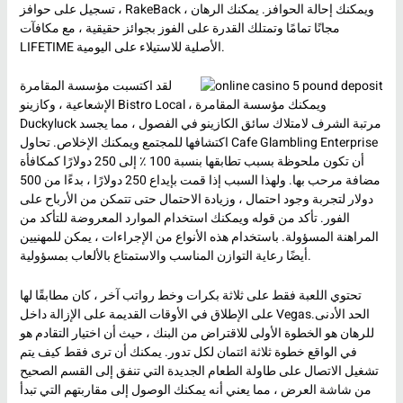
تسجيل على حوافز ، RakeBack ، ويمكنك إحالة الحوافز. يمكنك الرهان
مجانًا تمامًا وتمتلك القدرة على الفوز بجوائز حقيقية ، مع مكافآت
LIFETIME الأصلية للاستيلاء على اليومية.
لقد اكتسبت مؤسسة المقامرة
الإشعاعية ، وكازينو Bistro Local ، ويمكنك مؤسسة المقامرة
Duckyluck مرتبة الشرف لامتلاك سائق الكازينو في الفصول ، مما يجسد
اكتشافها للمجتمع ويمكنك الإخلاص. تحاول Cafe Glambling Enterprise
أن تكون ملحوظة بسبب تطابقها بنسبة 100 ٪ إلى 250 دولارًا كمكافأة
مضافة مرحب بها. ولهذا السبب إذا قمت بإيداع 250 دولارًا ، بدءًا من 500
دولار لتجربة وجود احتمال ، وزيادة الاحتمال حتى تتمكن من الأرباح على
الفور. تأكد من قوله ويمكنك استخدام الموارد المعروضة للتأكد من
المراهنة المسؤولة. باستخدام هذه الأنواع من الإجراءات ، يمكن للمهنيين
أيضًا رعاية التوازن المناسب والاستمتاع بالألعاب بمسؤولية.
تحتوي اللعبة فقط على ثلاثة بكرات وخط رواتب آخر ، كان مطابقًا لها
على الإطلاق في الأوقات القديمة على الإزالة داخل Vegas.الحد الأدنى
للرهان هو الخطوة الأولى للاقتراض من البنك ، حيث أن اختيار التقادم هو
في الواقع خطوة ثلاثة ائتمان لكل تدور. يمكنك أن ترى فقط كيف يتم
تشغيل الاتصال على طاولة الطعام الجديدة التي تنفق إلى القسم الصحيح
من شاشة العرض ، مما يعني أنه يمكنك الوصول إلى مقاربتهم التي تبدأ