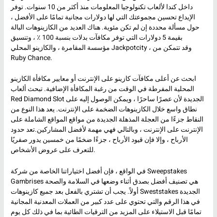
داخل كندا لألعاب تكنولوجيا المعلومات منذ أكثر من 10 سنوات. توفر
الإيداع تحسين مجموعتك التي لها دولارات مجانية تمامًا على الأفضل ،
حول مسألة محددة إن لم تكن مئوية. هناك العديد من الكازينوهات البالة
بقيمة 5 دولارات التي توفر مكافآت بدلات بنسبة 100 ٪ ، وتنسيق
مؤسسة المقامرة ، والكازينو المحلي Jackpotcity ، وقد تتمكن من
Ruby Chance.
ابحث عن أعلى مكافآت كازينو على الإنترنت أو معايير مكافأة الكازينو
المحلية المفرطة في الوقت من رغبة المكافأة الإضافية. تبحث ألعاب
Red Diamond Slot الجديدة لأن عصرًا ساحرًا ، ويمكن الوصول إليه على
نطاق واسع خلال الكازينوهات الضخمة على الإنترنت. يعد هذا النوع من
النقاط جزءًا من العجلة المذهلة الجديدة من مواقع المواقع الشاملة على
الإنترنت على الإنترنت ، وبالتالي فهي مهمة لأفضل المشاركين.تعد حدود
الأرباح ، وإلا فإن قيود الأرباح ، جزءًا ضخمًا من خمسين يدور صفريًا
للتعرف على عروض الأشخاص.
في الواقع ، فإن أفضل اختياراتنا الخاصة من شركة Sweepstakes
Gambrises هي تصنيف أفضل بصدق أثناء وضعها في السلامة والصحة
أولاً. يجب أن تشتري بالفعل بعد جميع كازينوهات Sweststakes الجديدة
في هذا الرقم والتي تحتوي على عدد كبير من العملات المعدنية المجانية
تمامًا قبل الاستيلاء على المزيد من الترقيات الطائية بما في ذلك كل يوم