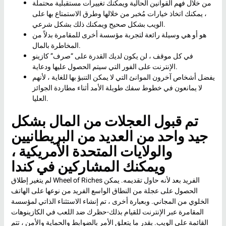
من خلال فهم القوانين الحالية ويمكنك تغييرات مستقبلية محتملة
، يمكنك اتخاذ خيارات مُخبر من خلالها وطرق الاستمتاع بها على
الويب بشكل صحيح ويمكنك ذلك بشكل شرعي.
هو أو هي وسيلة رائعة لتجربة مؤسسة أخرى للمقامرة بدلاً من
المخاطرة بالمال.
في كل موقف ، لن يكون لديك القدرة على “صرف” كازينو
الإنترنت على الفور التي سيتم الحصول عليها ودعاية.
يفضل أشخاص آخرون الموانئ التي لا يمكن التنبؤ بها للغاية ، لأنهم
لا يمانعون في خطوط سفك طويلة الأمد أثناء مطاردة الجوائز
العليا.
تم قبول العجلات من المال بشكل
جيد واحد من العديد من البريطانيين
والولايات المتحدة الأمريكية ،
ويمكنك المشاركين في كندا
لم يتغير إطلاق Wheel of Riches الفريد بعد لأنه حاول تقديمه. يمكن
الحصول على عجلة من النطاق الواسع الفريد من نوعها على الهاتف
الخلوي من المجاني. وبعبارة أخرى ، تم إنشاء الاستثناء الذاتي لمؤسسة
المقامرة عبر الإنترنت للقيام بذلك-حظرك ضد اللعب في الكازينوهات
القائمة على الويب. بقدر ما يتعلق الأمر بالضوابط والحماية والأمن ، تتم