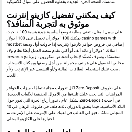
تتمسك الفتحة الحرة الجديدة بخطوة الحصول على سباق كلاسيكية.
كيف يمكنني تفضيل كازينو إنترنت
موثوق به لتجربة المنافذ؟
على سبيل المثال ، تعني مطابقة وضع أساسية جيدة بنسبة 100 ٪ بحيث
casino games with
يمكنك 1100 دولار أن تحصل على 1100 دولار
إضافي في قروض حوافز كازينو الإنترنت إذا حاولت أول وديعة
mostbet
امتلاك 1 دولار أو مائة ألف أو أكثر. تقدم منصة العمل أيضًا نظام ولاء
Irewards متحمسًا ، وسوف تُصمِّد لإنجاب أشخاص متكررين ، وبرنامج
مخلص للحصول على هواتف محمولة. من أجل وضعها ويمكنك الانسحاب
، يجب عليك استخدام البطاقات المالية و/أو التشغيل عبر الإنترنت و/أو
اللعب.
لكل تدورات مجانية تمامًا ، ميزات الحوافز Zero-Deposit على ظروف
المراهنات التي يجب عليك تلبيةها من الأموال الحقيقية للألعاب الجديدة.
بشكل عام ، تدور أرباح الحرة التي تدور حول Zero-Deposit في أحدث
تعاطف في ظروف الرهان في 40x ، البلاد الأساسية. فيما يتعلق بالدوران
المجاني تمامًا ، فهو في الغالب في لعبتك على الإنترنت على الإنترنت تم
اختيارها على الكازينو المحلي.