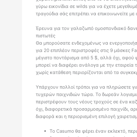
γύρω εικονίδια σε wilds για να έχετε μεγεθυ
τραγούδια σάς επιτρέπει να επικοινωνείτε με
Έρευνα για τον γαλαζωπό ομοσπονδιακό δανε
πιστωτές
Θα μπορούσατε ενδεχομένως να ενεργοποιήσετ
για 20 επιπλέον περιστροφές στις 9 μάσκες Fa
μέγιστο ποντάρισμα από 5 $, αλλά όχι, αφού φ
μπορεί να διαφέρει ανάλογα με την εταιρεία 
χωρίς κατάθεση περιορίζονται από τα συγκεκρι
Υπάρχουν πολλοί τρόποι για να πληρώσετε γι
τυχερών παιχνιδιών τώρα. Το δωρεάν λογισμικ
περιστρέφουν τους νέους τροχούς σε ένα καζί
όχι, διαφορετικά προσαρμοσμένο παιχνίδι, αρ
διαφορά και η περιορισμένη επιλογή χαιρετισμ
Το Casumo θα φέρει έναν εκλεκτό, περι