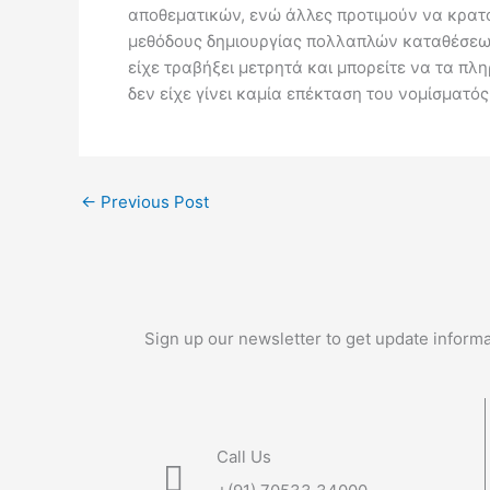
αποθεματικών, ενώ άλλες προτιμούν να κρατού
μεθόδους δημιουργίας πολλαπλών καταθέσεων 
είχε τραβήξει μετρητά και μπορείτε να τα πλ
δεν είχε γίνει καμία επέκταση του νομίσματός
←
Previous Post
Sign up our newsletter to get update informa
Call Us