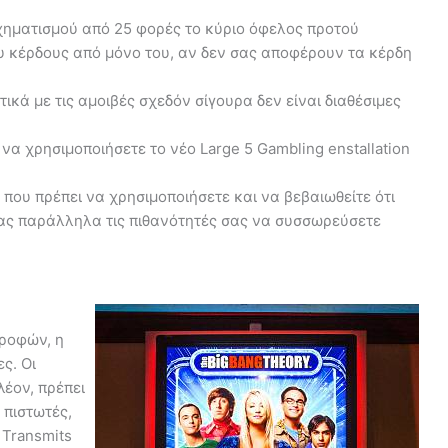
ιχηματισμού από 25 φορές το κύριο όφελος προτού
 κέρδους από μόνο του, αν δεν σας αποφέρουν τα κέρδη
τικά με τις αμοιβές σχεδόν σίγουρα δεν είναι διαθέσιμες
να χρησιμοποιήσετε το νέο Large 5 Gambling enstallation
 που πρέπει να χρησιμοποιήσετε και να βεβαιωθείτε ότι
ντας παράλληλα τις πιθανότητές σας να συσσωρεύσετε
τροφών, η
ς. Οι
λέον, πρέπει
 πιστωτές,
 Transmits