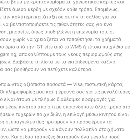
ώτο βήμα με κρυπτονομίσματα, χρεωστικές κάρτες και
ίζετε άμεσα κέρδη με σχεδόν κάθε τρόπο. Επομένως,
ε την καλύτερη κατάταξη σε αυτήν τη σελίδα για να
ι να βελτιστοποιήσετε τις πιθανότητές σας για ένα
ση, μπορείτε, όπως υποδηλώνει η επωνυμία του, οι
ουν χωρίς να χρειάζεται να τοποθετήσει τα χρήματά
ο όριο από την IGT είτε από το WMS ή τέτοια παιχνίδια με
ogaming, αποκαλύπτουμε τους νέους περιορισμούς στις
ρηδων. Διαβάστε τη λίστα με τα εκπαιδευμένα καζίνο
α σας βοηθήσουν να πετύχετε καλύτερα.
οποιώντας αξιόπιστα ποσοστά — Visa, πιστωτική κάρτα,
. Οι πληροφορίες μας και η έρευνά σας για τις μεγαλύτερες
ιο είναι άτομα με πλήρως διαθέσιμες εφαρμογές για
αι μέσω κινητού από ό,τι με οποιονδήποτε άλλο τρόπο στο
ήσεων τυχερών παιχνιδιών, η επιλογή μέσω κινητού είναι
δή οι επαγγελματίες προτιμούν να προσφέρουν τα
ίνουν, ώστε να μπορούν να κάνουν πολλαπλά στοιχήματα
όνο. Και οι δύο τράπεζες διατηρούν ένα μεγάλο ποσό