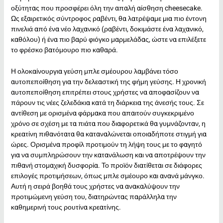
οξύτητας που προσφέρει όλη την απαλή αίσθηση cheesecake.
Ως εξαιρετικός σύντροφος ραβέντι, θα λατρέψαμε μια πιο έντονη
πινελιά από ένα νέο λαχανικό (ραβέντι, δοκιμάστε ένα λαχανικό,
καθόλου) ή ένα πιο βαρύ φιόγκο μαρμελάδας, ώστε να επιλέξετε
το φρέσκο ​​βατόμουρο πιο καθαρά.
Η ολοκαίνουργια γεύση μπλε σμέουρου λαμβάνει τόσο
αυτοπεποίθηση για την δελεαστική της φήμη γεύσης. Η χρονική
αυτοπεποίθηση επιτρέπει στους χρήστες να αποφασίζουν να
πάρουν τις νέες ζελεδάκια κατά τη διάρκεια της άνεσής τους. Σε
αντίθεση με ορισμένα φάρμακα που απαιτούν συγκεκριμένο
χρόνο σε σχέση με τα πιάτα που διαφορετικά θα γυμνάζονταν, η
κρεατίνη πιθανότατα θα καταναλώνεται οποιαδήποτε στιγμή για
ώρες. Ορισμένα προφίλ προτιμούν τη λήψη τους με το φαγητό
για να συμπληρώσουν την κατανάλωση και να αποτρέψουν την
πιθανή στομαχική δυσφορία. Το προϊόν διατίθεται σε διάφορες
επιλογές προτιμήσεων, όπως μπλε σμέουρο και ανανά μάνγκο.
Αυτή η σειρά βοηθά τους χρήστες να ανακαλύψουν την
προτιμώμενη γεύση του, διατηρώντας παράλληλα την
καθημερινή τους ρουτίνα κρεατίνης.