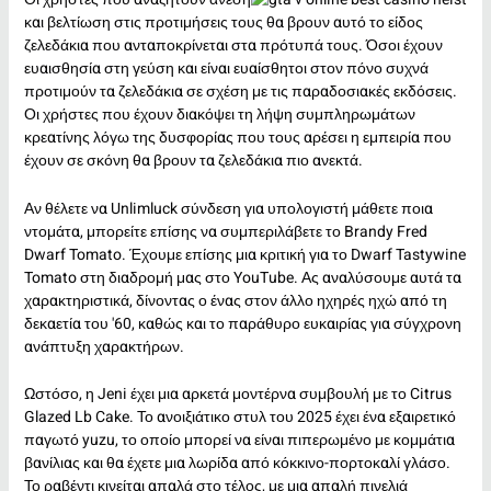
και βελτίωση στις προτιμήσεις τους θα βρουν αυτό το είδος
ζελεδάκια που ανταποκρίνεται στα πρότυπά τους. Όσοι έχουν
ευαισθησία στη γεύση και είναι ευαίσθητοι στον πόνο συχνά
προτιμούν τα ζελεδάκια σε σχέση με τις παραδοσιακές εκδόσεις.
Οι χρήστες που έχουν διακόψει τη λήψη συμπληρωμάτων
κρεατίνης λόγω της δυσφορίας που τους αρέσει η εμπειρία που
έχουν σε σκόνη θα βρουν τα ζελεδάκια πιο ανεκτά.
Αν θέλετε να
Unlimluck σύνδεση για υπολογιστή
μάθετε ποια
ντομάτα, μπορείτε επίσης να συμπεριλάβετε το Brandy Fred
Dwarf Tomato. Έχουμε επίσης μια κριτική για το Dwarf Tastywine
Tomato στη διαδρομή μας στο YouTube. Ας αναλύσουμε αυτά τα
χαρακτηριστικά, δίνοντας ο ένας στον άλλο ηχηρές ηχώ από τη
δεκαετία του '60, καθώς και το παράθυρο ευκαιρίας για σύγχρονη
ανάπτυξη χαρακτήρων.
Ωστόσο, η Jeni έχει μια αρκετά μοντέρνα συμβουλή με το Citrus
Glazed Lb Cake. Το ανοιξιάτικο στυλ του 2025 έχει ένα εξαιρετικό
παγωτό yuzu, το οποίο μπορεί να είναι πιπερωμένο με κομμάτια
βανίλιας και θα έχετε μια λωρίδα από κόκκινο-πορτοκαλί γλάσο.
Το ραβέντι κινείται απαλά στο τέλος, με μια απαλή πινελιά