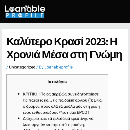
Skip
to
content
Καλύτερο Κρασί 2023: Η
Χρονιά Μέσα στη Γνώμη
/
Uncategorized
/ By
Loanableprofile
Ιστολόγια
ΚΡΙΤΙΚΗ: Ποιος ακριβώς συνειδητοποίησε
τις πατάτες και… τις παϊδάκια αρνιού (;); Είναι
ο δρόμος προς όλα τα μυαλά μας στη μέση
ενός ενθουσιώδους Φεστιβάλ EPCOT;
Διαχειριστείτε τα ζελεδάκια κρεατίνης να
λειτουργούν επίσης από τη σκόνη;