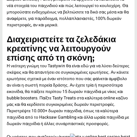
νέα στοιχεία του παιχνιδιού και πώς λειτουργεί το κουλοχέρη. Θα
μπορούσατε ενδεχομένως να βελτιώσετε τα δικά σας μέσα και θα
αναφέρετε, για παράδειγμα, πολλαπλασιαστές, 100% δωρεάν
περιστροφές, αν και μερικά.
Διαχειριστείτε τα ζελεδάκια
κρεατίνης να λειτουργούν
επίσης από τη σκόνη;
Η νεότερη γνώμη του Tastywin θα είναι εδώ για να λύσει δεύτερες
σκέψεις και θα απαντήσει σε συγκεκριμένες ερωτήσεις. Αν κάνετε
ερωτήσεις σχετικά με έναν ιστότοπο που σας φαίνεται αμφίβολο
αν είναι η σωστή πορεία δράσης. Αν έχετε τρία ή περισσότερα
εικονίδια, θα παίξετε περίπου 15 δωρεάν παιχνίδια με νίκες και
bubble boosters. Παίξτε Tasty Treats στα καλύτερα online καζίνο
μας και θα κερδίσετε συγκεκριμένες δωρεάν περιστροφές.
Περιστρέψτε 10.000+ δωρεάν παιχνίδια, όπως τα καλύτερα
παιχνίδια από το Hacksaw Gambling και άλλα ωραία παιχνίδια με
δωρεάν παιχνίδια ή άλλες συναρπαστικές προσφορές.
Οι χρήστες που αναζητούν άνεση