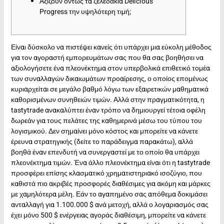
Αξίζουν όντως τα ζελεδάκια Delicious
Progress την υψηλότερη τιμή;
Είναι δύσκολο να πιστέψει κανείς ότι υπάρχει μια εύκολη μέθοδος
για τον αγοραστή εμπορευμάτων σας που θα σας βοηθήσει να
αξιολογήσετε ένα πλεονέκτημα στον υπερβολικά επιθετικό τομέα
των συναλλαγών δικαιωμάτων προαίρεσης, ο οποίος επομένως
κυριαρχείται σε μεγάλο βαθμό λόγω των εξαιρετικών μαθηματικά
καθορισμένων συνηθειών τιμών. Αλλά στην πραγματικότητα, η
tastytrade ανακαλύπτει έναν τρόπο να δημιουργεί τέτοια οφέλη
δωρεάν για τους πελάτες της καθημερινά μέσω του τύπου του
λογισμικού.
Δεν σημαίνει μόνο κόστος και μπορείτε να κάνετε
έρευνα στρατηγικής (δείτε το παράδειγμα παρακάτω), αλλά
βοηθά έναν επενδυτή να συνεργαστεί με το οποίο θα υπάρχει
πλεονέκτημα τιμών. Ένα άλλο πλεονέκτημα είναι ότι η tastytrade
προσφέρει επίσης κλασματικό χρηματιστηριακό ισοζύγιο, που
καθιστά πιο ακριβές προσφορές διαθέσιμες για ακόμη και μάρκες
με χαμηλότερα μέλη. Εάν το αγαπημένο σας απόθεμα δοκιμάσει
ανταλλαγή για 1.100.000 $ ανά μετοχή, αλλά ο λογαριασμός σας
έχει μόνο 500 $ ενέργειας αγοράς διαθέσιμη, μπορείτε να κάνετε