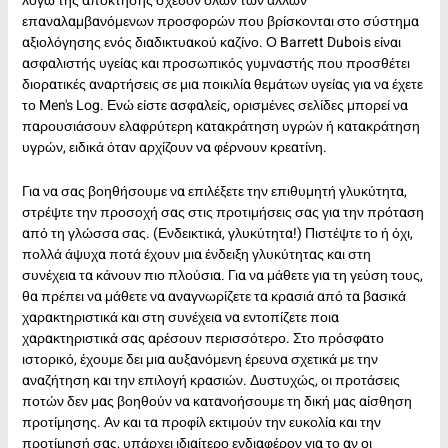
λόγω της απόκτησης σχεδόν όλων των άλλων
επαναλαμβανόμενων προσφορών που βρίσκονται στο σύστημα
αξιολόγησης ενός διαδικτυακού καζίνο. Ο Barrett Dubois είναι
ασφαλιστής υγείας και προσωπικός γυμναστής που προσθέτει
διορατικές αναρτήσεις σε μια ποικιλία θεμάτων υγείας για να έχετε
το Men's Log. Ενώ είστε ασφαλείς, ορισμένες σελίδες μπορεί να
παρουσιάσουν ελαφρύτερη κατακράτηση υγρών ή κατακράτηση
υγρών, ειδικά όταν αρχίζουν να φέρνουν κρεατίνη.
Για να σας βοηθήσουμε να επιλέξετε την επιθυμητή γλυκύτητα,
στρέψτε την προσοχή σας στις προτιμήσεις σας για την πρόταση
από τη γλώσσα σας. (Ενδεικτικά, γλυκύτητα!) Πιστέψτε το ή όχι,
πολλά άψυχα ποτά έχουν μια ένδειξη γλυκύτητας και στη
συνέχεια τα κάνουν πιο πλούσια. Για να μάθετε για τη γεύση τους,
θα πρέπει να μάθετε να αναγνωρίζετε τα κρασιά από τα βασικά
χαρακτηριστικά και στη συνέχεια να εντοπίζετε ποια
χαρακτηριστικά σας αρέσουν περισσότερο. Στο πρόσφατο
ιστορικό, έχουμε δει μια αυξανόμενη έρευνα σχετικά με την
αναζήτηση και την επιλογή κρασιών. Δυστυχώς, οι προτάσεις
ποτών δεν μας βοηθούν να κατανοήσουμε τη δική μας αίσθηση
προτίμησης. Αν και τα προφίλ εκτιμούν την ευκολία και την
προτίμησή σας, υπάρχει ιδιαίτερο ενδιαφέρον για το αν οι